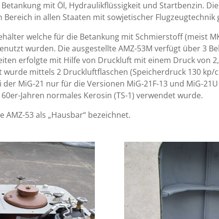
Betankung mit Öl, Hydraulikflüssigkeit und Startbenzin. D
n Bereich in allen Staaten mit sowjetischer Flugzeugtechnik 
hälter welche für die Betankung mit Schmierstoff (meist MK
genutzt wurden. Die ausgestellte AMZ-53M verfügt über 3 Beh
eiten erfolgte mit Hilfe von Druckluft mit einem Druck von 2
wurde mittels 2 Druckluftflaschen (Speicherdruck 130 kp/cm
i der MiG-21 nur für die Versionen MiG-21F-13 und MiG-21U 
 60er-Jahren normales Kerosin (TS-1) verwendet wurde.
e AMZ-53 als „Hausbar“ bezeichnet.