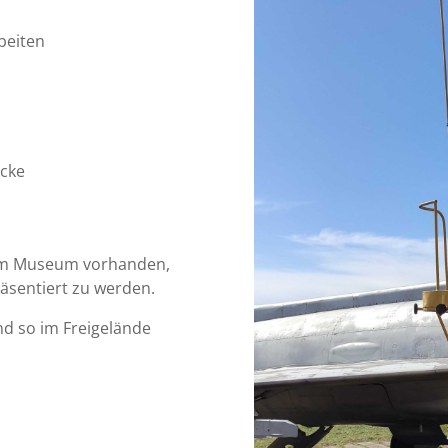
beiten
öcke
 im Museum vorhanden,
räsentiert zu werden.
nd so im Freigelände