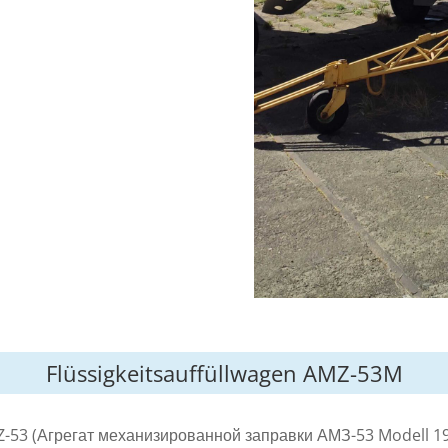
Flüssigkeitsauffüllwagen AMZ-53M
-53 (Агрегат механизированной заправки АМЗ-53 Modell 195