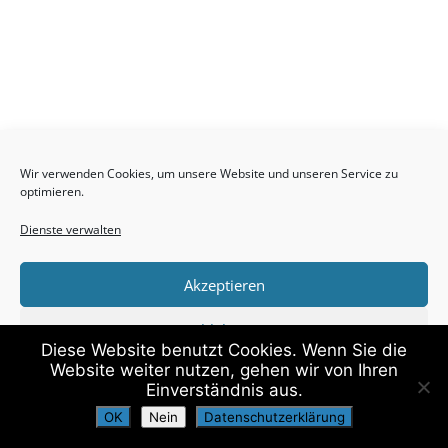
Wir verwenden Cookies, um unsere Website und unseren Service zu
optimieren.
Dienste verwalten
Akzeptieren
Impressum
Datenschutzerklärung
Cookie-Richtlinie (EU)
Ablehnen
Diese Website benutzt Cookies. Wenn Sie die
Website weiter nutzen, gehen wir von Ihren
Vorlieben
©
2026
- Luftfahrttechnischer Museumsverein
Einverständnis aus.
Rothenburg e.V.
OK
Nein
Datenschutzerklärung
Cookie-Richtlinie
Datenschutzerklärung
Impressum