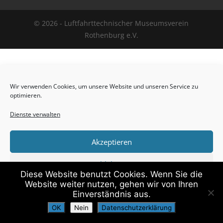
©
2026
- Luftfahrttechnischer Museumsverein
Rothenburg e.V.
Wir verwenden Cookies, um unsere Website und unseren Service zu
optimieren.
Dienste verwalten
Akzeptieren
Ablehnen
Diese Website benutzt Cookies. Wenn Sie die
Website weiter nutzen, gehen wir von Ihren
Vorlieben
Einverständnis aus.
OK
Nein
Datenschutzerklärung
Cookie-Richtlinie
Datenschutzerklärung
Impressum