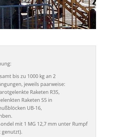
nung:
samt bis zu 1000 kg an 2
ngungen, jeweils paarweise:
rarotgelenkte Raketen R3S,
elenkten Raketen S5 in
hußblöcken UB-16,
mben.
ondel mit 1 MG 12,7 mm unter Rumpf
t genutzt).