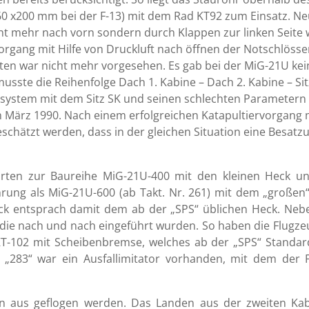
0 x200 mm bei der F-13) mit dem Rad KT92 zum Einsatz. Ne
icht mehr nach vorn sondern durch Klappen zur linken Seit
vorgang mit Hilfe von Druckluft nach öffnen der Notschlös
loten war nicht mehr vorgesehen. Es gab bei der MiG-21U k
usste die Reihenfolge Dach 1. Kabine – Dach 2. Kabine – Sitz
system mit dem Sitz SK und seinen schlechten Parametern (
März 1990. Nach einem erfolgreichen Katapultiervorgang 
chätzt werden, dass in der gleichen Situation eine Besatzu
örten zur Baureihe MiG-21U-400 mit den kleinen Heck 
hrung als MiG-21U-600 (ab Takt. Nr. 261) mit dem „groß
k entsprach damit dem ab der „SPS“ üblichen Heck. Nebe
 die nach und nach eingeführt wurden. So haben die Flugzeu
T-102 mit Scheibenbremse, welches ab der „SPS“ Standard
 „283“ war ein Ausfallimitator vorhanden, mit dem der F
n aus geflogen werden. Das Landen aus der zweiten Kab