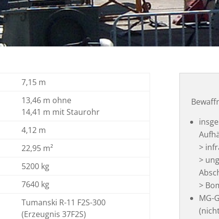
7,15 m
13,46 m ohne
Bewaff
14,41 m mit Staurohr
insge
4,12 m
Aufhä
> inf
22,95 m²
> ung
5200 kg
Absc
7640 kg
> Bo
MG-G
Tumanski R-11 F2S-300
(nich
(Erzeugnis 37F2S)