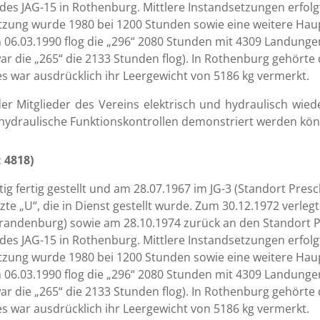
 des JAG-15 in Rothenburg. Mittlere Instandsetzungen erfo
tzung wurde 1980 bei 1200 Stunden sowie eine weitere Ha
m 06.03.1990 flog die „296“ 2080 Stunden mit 4309 Landunge
war die „265“ die 2133 Stunden flog). In Rothenburg gehört
s war ausdrücklich ihr Leergewicht von 5186 kg vermerkt.
 der Mitglieder des Vereins elektrisch und hydraulisch wied
d hydraulische Funktionskontrollen demonstriert werden kö
: 4818)
ig fertig gestellt und am 28.07.1967 im JG-3 (Standort Pr
e „U“, die in Dienst gestellt wurde. Zum 30.12.1972 verlegt
brandenburg) sowie am 28.10.1974 zurück an den Standort Pr
 des JAG-15 in Rothenburg. Mittlere Instandsetzungen erfo
tzung wurde 1980 bei 1200 Stunden sowie eine weitere Ha
m 06.03.1990 flog die „296“ 2080 Stunden mit 4309 Landunge
war die „265“ die 2133 Stunden flog). In Rothenburg gehört
s war ausdrücklich ihr Leergewicht von 5186 kg vermerkt.