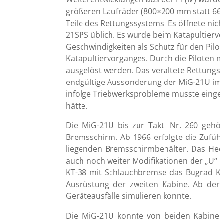
größeren Laufräder (800×200 mm statt 66
Teile des Rettungssystems. Es öffnete n
21SPS üblich. Es wurde beim Katapultier
Geschwindigkeiten als Schutz für den Pi
Katapultiervorganges. Durch die Piloten m
ausgelöst werden. Das veraltete Rettungs
endgültige Aussonderung der MiG-21U im 
infolge Triebwerksprobleme musste einges
hätte.
Die MiG-21U bis zur Takt. Nr. 260 geh
Bremsschirm. Ab 1966 erfolgte die Zufü
liegenden Bremsschirmbehälter. Das Hec
auch noch weiter Modifikationen der „U“
KT-38 mit Schlauchbremse das Bugrad K
Ausrüstung der zweiten Kabine. Ab der
Geräteausfälle simulieren konnte.
Die MiG-21U konnte von beiden Kabine