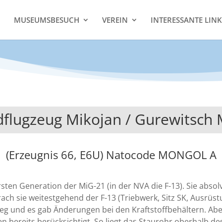
MUSEUMSBESUCH
VEREIN
INTERESSANTE LINK
dflugzeug Mikojan / Gurewitsch
(Erzeugnis 66, E6U) Natocode MONGOL A
ten Generation der MiG-21 (in der NVA die F-13). Sie absolv
ch sie weitestgehend der F-13 (Triebwerk, Sitz SK, Ausrüstu
 weg und es gab Änderungen bei den Kraftstoffbehältern. Ab
 bereits berücksichtigt. So liegt das Staurohr oberhalb de