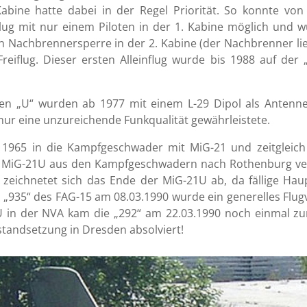
Kabine hatte dabei in der Regel Priorität. So konnte von
Flug mit nur einem Piloten in der 1. Kabine möglich und wu
n Nachbrennersperre in der 2. Kabine (der Nachbrenner lie
reiflug. Dieser ersten Alleinflug wurde bis 1988 auf der 
n „U“ wurden ab 1977 mit einem L-29 Dipol als Antenne 
 nur eine unzureichende Funkqualität gewährleistete.
 1965 in die Kampfgeschwader mit MiG-21 und zeitgleich
MiG-21U aus den Kampfgeschwadern nach Rothenburg verle
zeichnetet sich das Ende der MiG-21U ab, da fällige Hau
„935“ des FAG-15 am 08.03.1990 wurde ein generelles Flugv
1U in der NVA kam die „292“ am 22.03.1990 noch einmal zu
tandsetzung in Dresden absolviert!