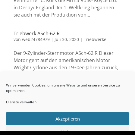
Rennfahrer C. Rolls die Firma Rolls- Royce Ltd.
in Derby/ England. Im 1. Weltkrieg begannen
sie auch mit der Produktion von...
Triebwerk ASch-62IR
von
web24784979
|
Juli 30, 2020
|
Triebwerke
Der 9-Zylinder-Sternmotor ASch-62IR Dieser
Motor geht auf den amerikanischen Motor
Wright Cyclone aus den 1930er-Jahren zurück,
welcher ab 1934 als M-25 in der UdSSR in
Lizenz hergestellt wurde. Vom
Wir verwenden Cookies, um unsere Website und unseren Service zu
Konstruktionsbüro Arkadij D. Schwezow wurde
optimieren.
aus dem Motor M-25 etwa...
Dienste verwalten
« Ältere Einträge
Akzeptieren
Impressum
Datenschutzerklärung
Ablehnen